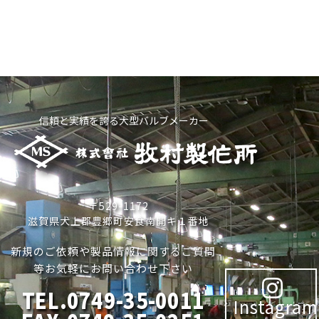
信頼と実績を誇る大型バルブメーカー
〒529-1172
滋賀県犬上郡豊郷町安食南開キ１番地
新規のご依頼や製品情報に関するご質問
等お気軽にお問い合わせ下さい
TEL.0749-35-0011
Instagram